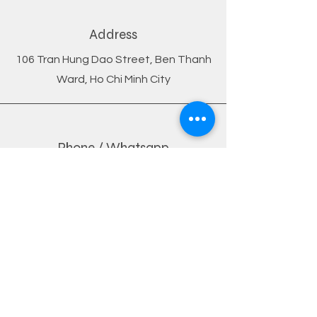
Address
106 Tran Hung Dao Street, Ben Thanh
Ward, Ho Chi Minh City
Phone / Whatsapp
+84 901 051 831
Email
john@dybvn.com